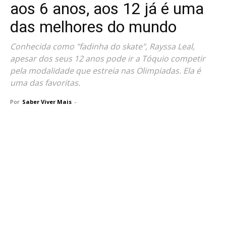
aos 6 anos, aos 12 já é uma
das melhores do mundo
Conhecida como "fadinha do skate", Rayssa Leal,
apesar dos seus 12 anos pode ir a Tóquio competir
pela modalidade que estreia nas Olimpiadas. Ela é
uma das favoritas.
Por
Saber Viver Mais
-