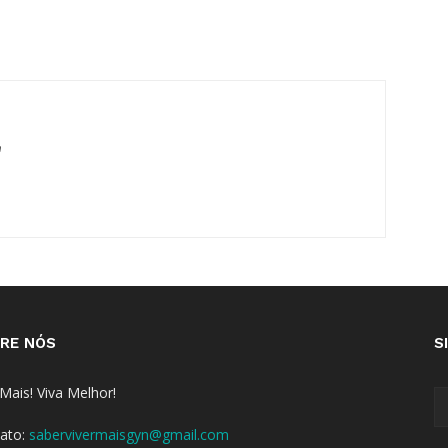
m
RE NÓS
S
 Mais! Viva Melhor!
ato:
sabervivermaisgyn@gmail.com