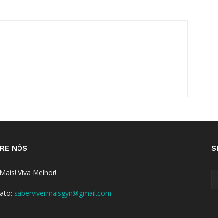
m
RE NÓS
S
 Mais! Viva Melhor!
ato:
sabervivermaisgyn@gmail.com