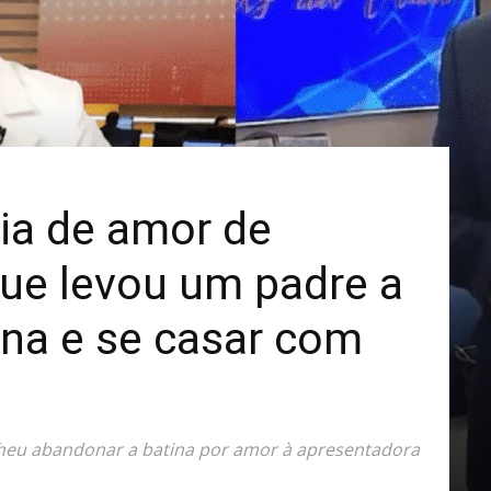
Mais
ia de amor de
ue levou um padre a
ina e se casar com
olheu abandonar a batina por amor à apresentadora