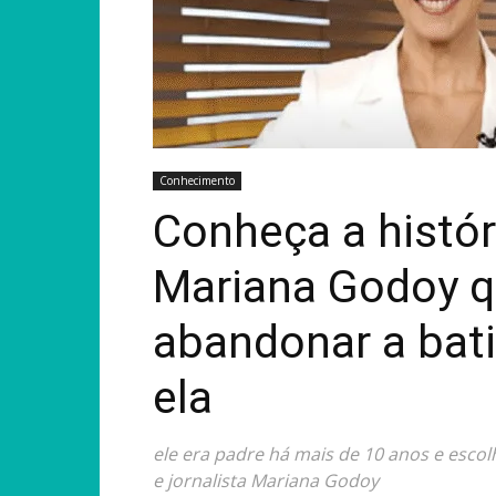
Conhecimento
Conheça a histór
Mariana Godoy q
abandonar a bat
ela
ele era padre há mais de 10 anos e esc
e jornalista Mariana Godoy