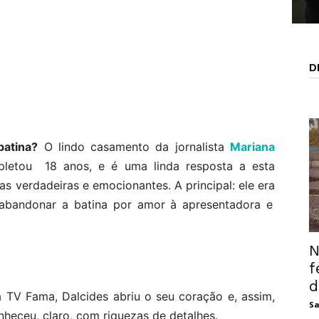
D
batina?
O lindo casamento da jornalista
Mariana
etou 18 anos, e é uma linda resposta a esta
ias verdadeiras e emocionantes. A principal: ele era
abandonar a batina por amor à apresentadora e
N
f
d
 TV Fama, Dalcides abriu o seu coração e, assim,
Sa
heceu, claro, com riquezas de detalhes.