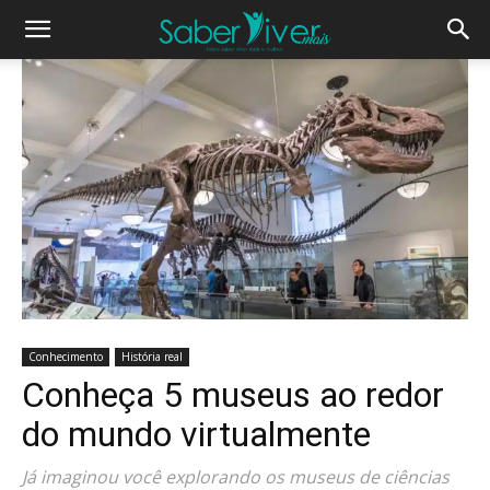
Conhecimento
História real
Conheça 5 museus ao redor
do mundo virtualmente
Já imaginou você explorando os museus de ciências