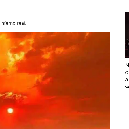
nferno real.
N
d
a
Sa