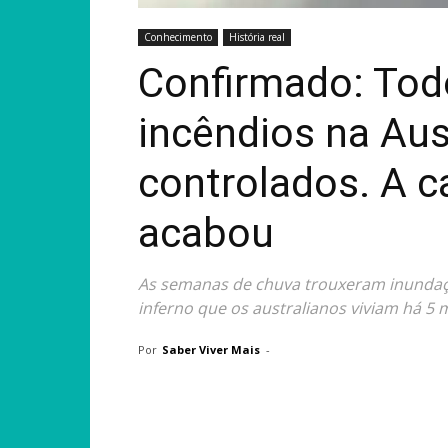
Conhecimento
História real
Confirmado: Tod
incêndios na Aus
controlados. A c
acabou
As semanas de chuva trouxeram inunda
inferno que os australianos viviam há 5
Por
Saber Viver Mais
-