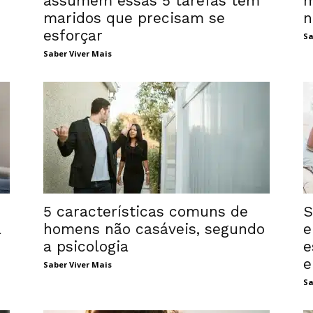
assumem essas 5 tarefas têm
m
s
maridos que precisam se
n
esforçar
Sa
Saber Viver Mais
5 características comuns de
S
a
homens não casáveis, segundo
e
a psicologia
e
e
Saber Viver Mais
Sa