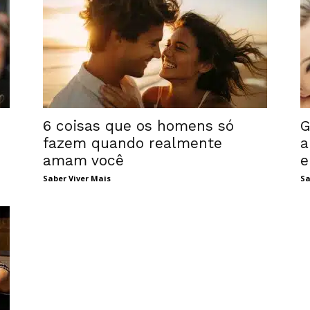
6 coisas que os homens só
G
fazem quando realmente
a
amam você
e
Saber Viver Mais
Sa