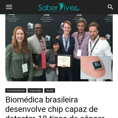
Conhecimento
Inspiração
Saúde
Biomédica brasileira
desenvolve chip capaz de