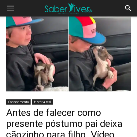
Conhecimento
História real
Antes de falecer como
presente póstumo pai deixa
cãozinho para filho. Vídeo