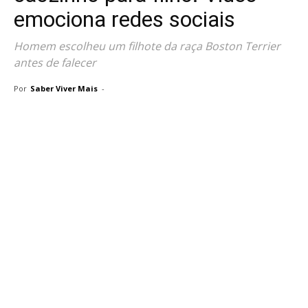
emociona redes sociais
Homem escolheu um filhote da raça Boston Terrier
antes de falecer
Por
Saber Viver Mais
-