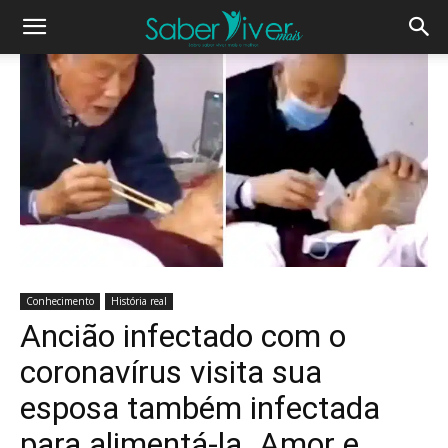
Conhecimento
História real
Ancião infectado com o
coronavírus visita sua
esposa também infectada
para alimentá-la. Amor e