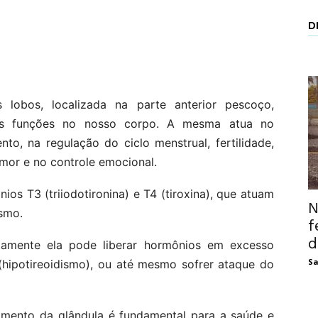
D
lobos, localizada na parte anterior pescoço,
sas funções no nosso corpo. A mesma atua no
to, na regulação do ciclo menstrual, fertilidade,
mor e no controle emocional.
s T3 (triiodotironina) e T4 (tiroxina), que atua
m
N
smo.
f
d
tamente ela pode liberar hormônios em excesso
Sa
e (hipotireoidismo), ou até mesmo sofrer ataque do
amento da glândula é fundamental para a saúde e