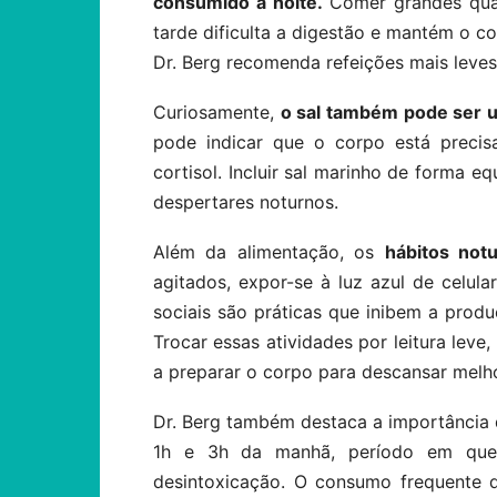
consumido à noite.
Comer grandes quan
tarde dificulta a digestão e mantém o co
Dr. Berg recomenda refeições mais leves 
Curiosamente,
o sal também pode ser u
pode indicar que o corpo está precis
cortisol. Incluir sal marinho de forma e
despertares noturnos.
Além da alimentação, os
hábitos not
agitados, expor-se à luz azul de celu
sociais são práticas que inibem a prod
Trocar essas atividades por leitura leve
a preparar o corpo para descansar melho
Dr. Berg também destaca a importância
1h e 3h da manhã, período em que
desintoxicação. O consumo frequente 