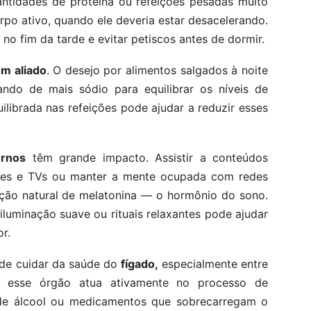
tidades de proteína ou refeições pesadas muito
rpo ativo, quando ele deveria estar desacelerando.
no fim da tarde e evitar petiscos antes de dormir.
m aliado
. O desejo por alimentos salgados à noite
ando de mais sódio para equilibrar os níveis de
quilibrada nas refeições pode ajudar a reduzir esses
urnos
têm grande impacto. Assistir a conteúdos
lares e TVs ou manter a mente ocupada com redes
ução natural de melatonina — o hormônio do sono.
, iluminação suave ou rituais relaxantes pode ajudar
r.
 de cuidar da saúde do
fígado,
especialmente entre
 esse órgão atua ativamente no processo de
de álcool ou medicamentos que sobrecarregam o