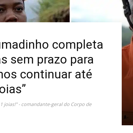
Mais
rumadinho completa
s sem prazo para
mos continuar até
oias”
1 joias!" - comandante-geral do Corpo de