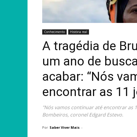
Conhecimento
História real
A tragédia de B
um ano de busca
acabar: “Nós va
encontrar as 11 j
"Nós vamos continuar até encontrar as 1
Bombeiros, coronel Edgard Estevo.
Por
Saber Viver Mais
-