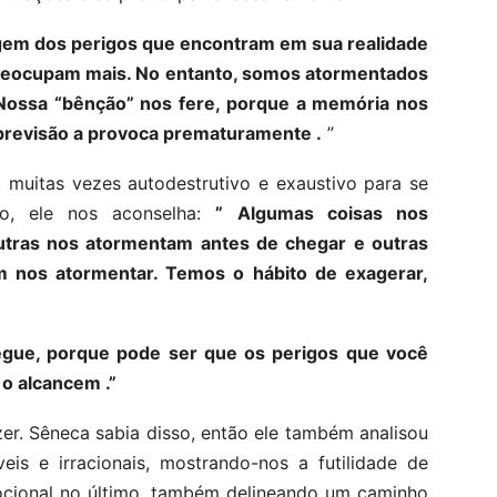
ogem dos perigos que encontram em sua realidade
preocupam mais. No entanto, somos atormentados
. Nossa “bênção” nos fere, porque a memória nos
previsão a provoca prematuramente .
”
 muitas vezes autodestrutivo e exaustivo para se
io, ele nos aconselha:
” Algumas coisas nos
tras nos atormentam antes de chegar e outras
 nos atormentar. Temos o hábito de exagerar,
chegue, porque pode ser que os perigos que você
o alcancem .”
azer. Sêneca sabia disso, então ele também analisou
is ​​e irracionais, mostrando-nos a futilidade de
ocional no último, também delineando um caminho