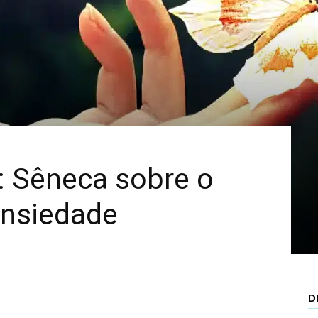
Mais
o: Sêneca sobre o
ansiedade
D