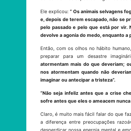
Ele explicou:
” Os animais selvagens f
e, depois de terem escapado, não se 
pelo passado e pelo que está por vir
devolve a agonia do medo, enquanto a 
Então, com os olhos no hábito humano,
preparar para um desastre imaginár
atormentam mais do que deveriam; ou
nos atormentam quando não deveriam
imaginar ou antecipar a tristeza”.
“Não seja infeliz antes que a crise 
sofre antes que eles o ameacem nunca 
Claro, é muito mais fácil falar do que f
a diferença entre preocupações razoáve
desperdiçar nossa energia mental e em