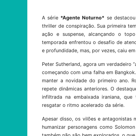
A série
*Agente Noturno*
se destacou
thriller de conspiração. Sua primeira t
ação e suspense, alcançando o topo 
temporada enfrentou o desafio de atende
e profundidade, mas, por vezes, caiu em 
Peter Sutherland, agora um verdadeiro “a
começando com uma falha em Bangkok. E
manter a novidade do primeiro ano. Ro
repete dinâmicas anteriores. O destaq
infiltrada na embaixada iraniana, qu
resgatar o ritmo acelerado da série.
Apesar disso, os vilões e antagonistas 
humanizar personagens como Solomon f
também não são bem explorados, o que l