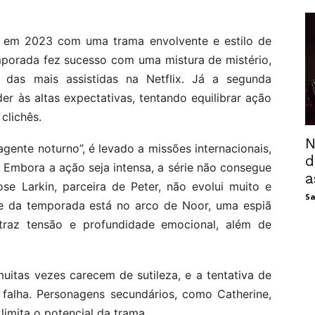
 em 2023 com uma trama envolvente e estilo de
emporada fez sucesso com uma mistura de mistério,
das mais assistidas na Netflix. Já a segunda
r às altas expectativas, tentando equilibrar ação
clichês.
N
gente noturno”, é levado a missões internacionais,
d
mbora a ação seja intensa, a série não consegue
a
se Larkin, parceira de Peter, não evolui muito e
Sa
ue da temporada está no arco de Noor, uma espiã
e traz tensão e profundidade emocional, além de
muitas vezes carecem de sutileza, e a tentativa de
alha. Personagens secundários, como Catherine,
imita o potencial da trama.