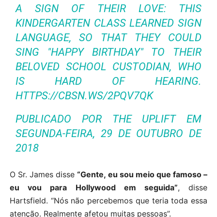
A SIGN OF THEIR LOVE: THIS
KINDERGARTEN CLASS LEARNED SIGN
LANGUAGE, SO THAT THEY COULD
SING "HAPPY BIRTHDAY" TO THEIR
BELOVED SCHOOL CUSTODIAN, WHO
IS HARD OF HEARING.
HTTPS://CBSN.WS/2PQV7QK
PUBLICADO POR
THE UPLIFT
EM
SEGUNDA-FEIRA, 29 DE OUTUBRO DE
2018
O Sr. James disse
“Gente, eu sou meio que famoso –
eu vou para Hollywood em seguida”
, disse
Hartsfield. “Nós não percebemos que teria toda essa
atenção. Realmente afetou muitas pessoas”.