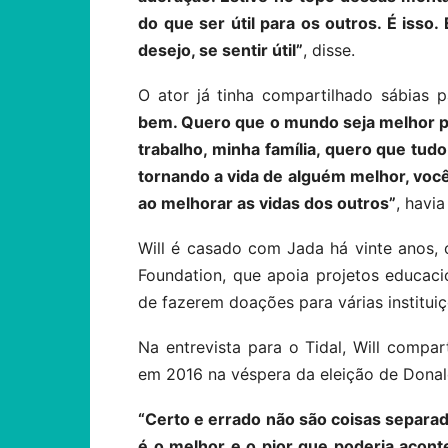
do que ser útil para os outros. É isso.
desejo, se sentir útil”
, disse.
O ator já tinha compartilhado sábias p
bem. Quero que o mundo seja melhor p
trabalho, minha família, quero que tudo
tornando a vida de alguém melhor, voc
ao melhorar as vidas dos outros”
, havi
Will é casado com Jada há vinte anos, 
Foundation, que apoia projetos educaci
de fazerem doações para várias institui
Na entrevista para o Tidal, Will compa
em 2016 na véspera da eleição de Donald 
“Certo e errado não são coisas separada
é o melhor e o pior que poderia acont