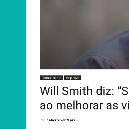
Conhecimento
Inspiração
Will Smith diz: “
ao melhorar as v
Por
Saber Viver Mais
-