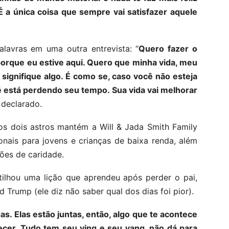
 É a única coisa que sempre vai satisfazer aquele
alavras em uma outra entrevista: “
Quero fazer o
orque eu estive aqui. Quero que minha vida, meu
 signifique algo. É como se, caso você não esteja
ê está perdendo seu tempo. Sua vida vai melhorar
a declarado.
os dois astros mantém a Will & Jada Smith Family
onais para jovens e crianças de baixa renda, além
ções de caridade.
rtilhou uma lição que aprendeu após perder o pai,
Trump (ele diz não saber qual dos dias foi pior).
s. Elas estão juntas, então, algo que te acontece
ecer. Tudo tem seu ying e seu yang, não dá para