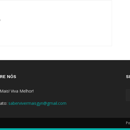
m
RE NÓS
S
 Mais! Viva Melhor!
ato:
sabervivermaisgyn@gmail.com
Po