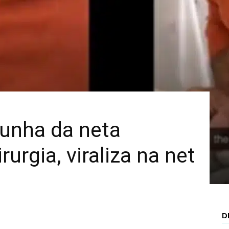
Mais
 unha da neta
rurgia, viraliza na net
D