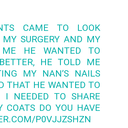
NTS CAME TO LOOK
 MY SURGERY AND MY
 ME HE WANTED TO
BETTER, HE TOLD ME
TING MY NAN’S NAILS
ND THAT HE WANTED TO
 I NEEDED TO SHARE
Y COATS DO YOU HAVE
TER.COM/P0VJJZSHZN