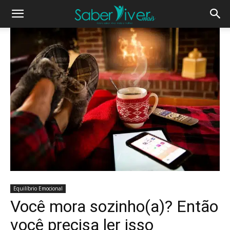
Equilíbrio Emocional
Você mora sozinho(a)? Então
você precisa ler isso