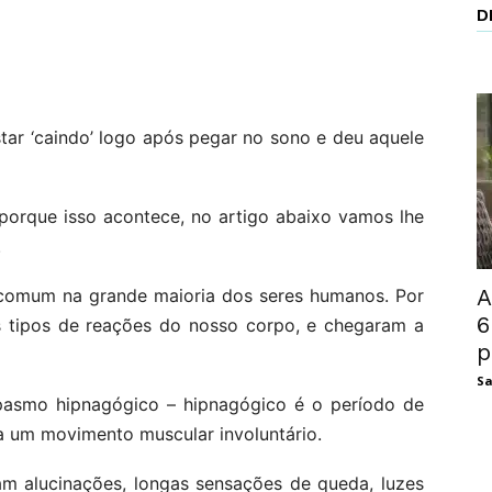
D
ar ‘caindo’ logo após pegar no sono e deu aquele
 porque isso acontece, no artigo abaixo vamos lhe
.
A
o comum na grande maioria dos seres humanos. Por
6
s tipos de reações do nosso corpo, e chegaram a
p
Sa
asmo hipnagógico – hipnagógico é o período de
era um movimento muscular involuntário.
am alucinações, longas sensações de queda, luzes