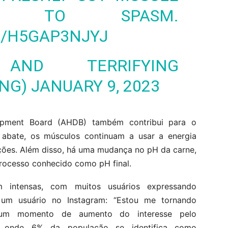
T TO SPASM.
M/H5GAP3NJYJ
ND TERRIFYING
ING)
JANUARY 9, 2023
lopment Board (AHDB) também contribui para o
 abate, os músculos continuam a usar a energia
ações. Além disso, há uma mudança no pH da carne,
processo conhecido como pH final.
m intensas, com muitos usuários expressando
um usuário no Instagram: “Estou me tornando
 um momento de aumento do interesse pelo
s, onde 6% da população se identifica como