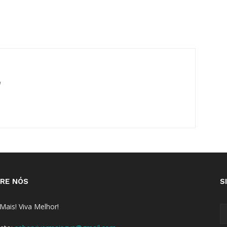
m
RE NÓS
S
 Mais! Viva Melhor!