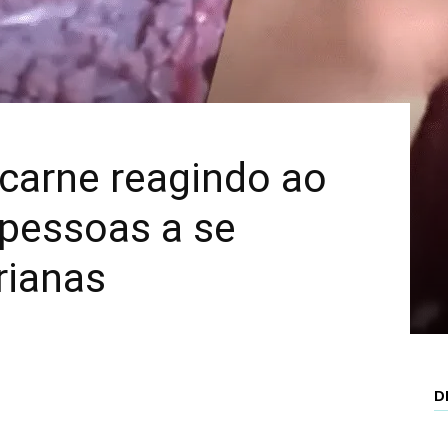
Mais
 carne reagindo ao
 pessoas a se
rianas
D