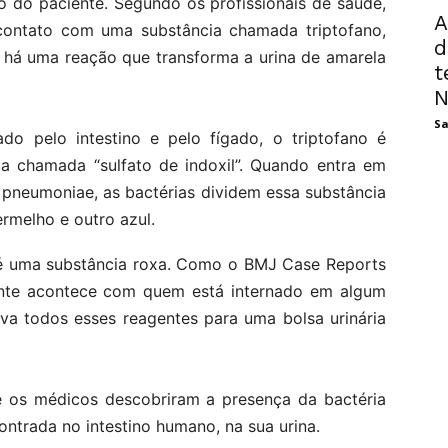
 do paciente. Segundo os profissionais de saúde,
A
ontato com uma substância chamada triptofano,
d
 há uma reação que transforma a urina de amarela
t
N
Sa
do pelo intestino e pelo fígado, o triptofano é
 chamada “sulfato de indoxil”. Quando entra em
 pneumoniae, as bactérias dividem essa substância
rmelho e outro azul.
 é uma substância roxa. Como o BMJ Case Reports
nte acontece com quem está internado em algum
eva todos esses reagentes para uma bolsa urinária
e os médicos descobriram a presença da bactéria
ntrada no intestino humano, na sua urina.