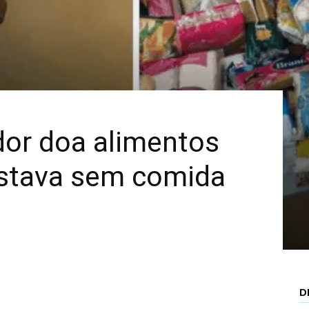
Mais
or doa alimentos
estava sem comida
D