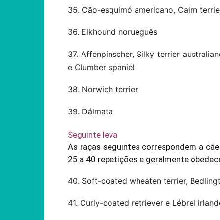
35. Cão-esquimó americano, Cairn terrier,
36. Elkhound norueguês
37. Affenpinscher, Silky terrier australi
e Clumber spaniel
38. Norwich terrier
39. Dálmata
Seguinte leva
As raças seguintes correspondem a cã
25 a 40 repetições e geralmente obede
40. Soft-coated wheaten terrier, Bedlingto
41. Curly-coated retriever e Lébrel irland