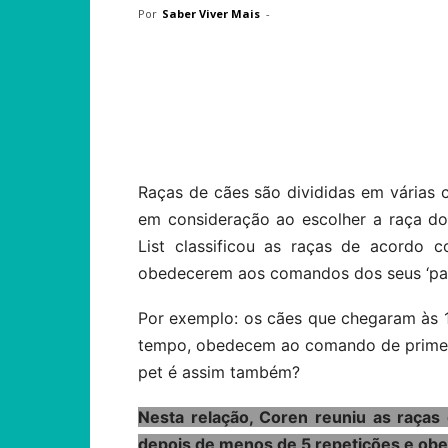
Por
Saber Viver Mais
-
Compartilhar
Raças de cães são divididas em várias ca
em consideração ao escolher a raça do
List classificou as raças de acordo
obedecerem aos comandos dos seus ‘pai
Por exemplo: os cães que chegaram às 
tempo, obedecem ao comando de primeir
pet é assim também?
Nesta relação, Coren reuniu as raç
depois de menos de 5 repetições e ob