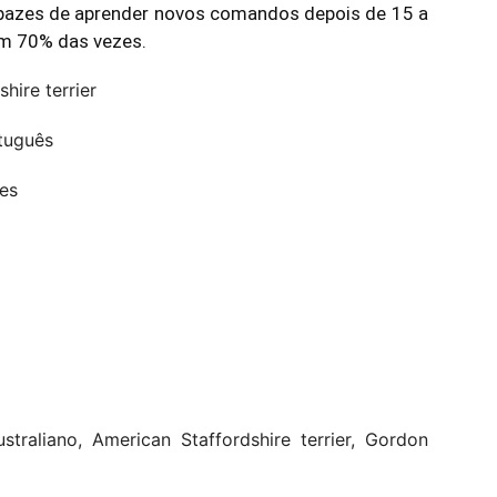
pazes de aprender novos comandos depois de 15 a
m 70% das vezes.
hire terrier
tuguês
res
ustraliano, American Staffordshire terrier, Gordon