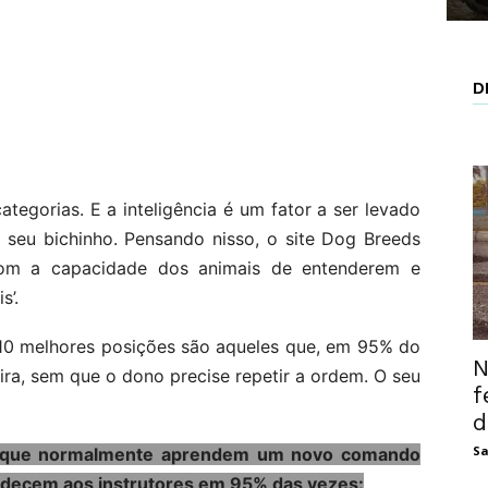
D
tegorias. E a inteligência é um fator a ser levado
 seu bichinho. Pensando nisso, o site Dog Breeds
 com a capacidade dos animais de entenderem e
s’.
10 melhores posições são aqueles que, em 95% do
N
a, sem que o dono precise repetir a ordem. O seu
f
d
Sa
as que normalmente aprendem um novo comando
edecem aos instrutores em 95% das vezes: