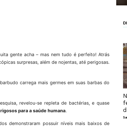
D
ta gente acha – mas nem tudo é perfeito! Atrás
picas surpresas, além de nojentas, até perigosas.
barbudo carrega mais germes em suas barbas do
N
f
squisa, revelou-se repleta de bactérias, e quase
d
rigosos para a saúde humana
.
Sa
ados demonstraram possuir níveis mais baixos de