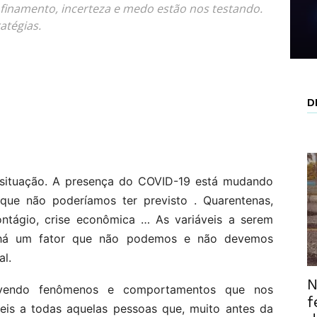
finamento, incerteza e medo estão nos testando.
atégias.
D
 situação. A presença do COVID-19 está mudando
que não poderíamos ter previsto . Quarentenas,
ntágio, crise econômica … As variáveis ​​a serem
, há um fator que não podemos e não devemos
al.
N
vendo fenômenos e comportamentos que nos
f
eis a todas aquelas pessoas que, muito antes da