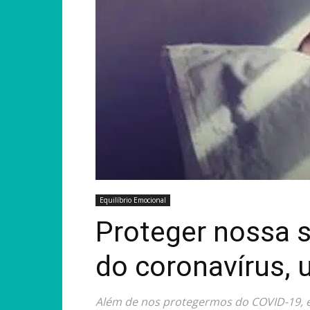
Equilíbrio Emocional
Proteger nossa 
do coronavírus, 
Além de nos protegermos do COVID-19, 