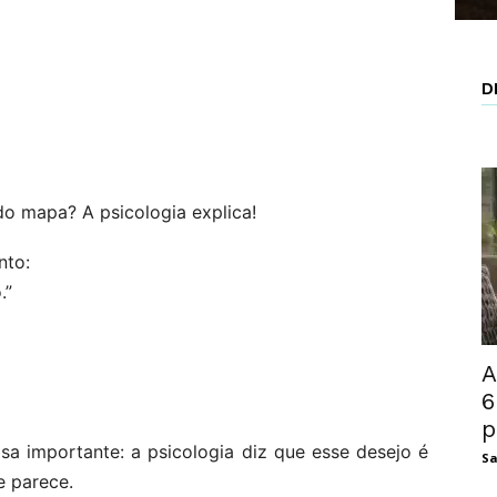
D
do mapa? A psicologia explica!
nto:
.”
A
6
p
isa importante: a psicologia diz que esse desejo é
Sa
 parece.