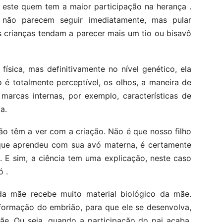
é este quem tem a maior participação na herança .
não parecem seguir imediatamente, mas pular
s crianças tendam a parecer mais um tio ou bisavô
ísica, mas definitivamente no nível genético, ela
 é totalmente perceptível, os olhos, a maneira de
arcas internas, por exemplo, características de
a.
o têm a ver com a criação. Não é que nosso filho
que aprendeu com sua avó materna, é certamente
. E sim, a ciência tem uma explicação, neste caso
ó .
a mãe recebe muito material biológico da mãe.
ormação do embrião, para que ele se desenvolva,
mãe. Ou seja, quando a participação do pai acaba,