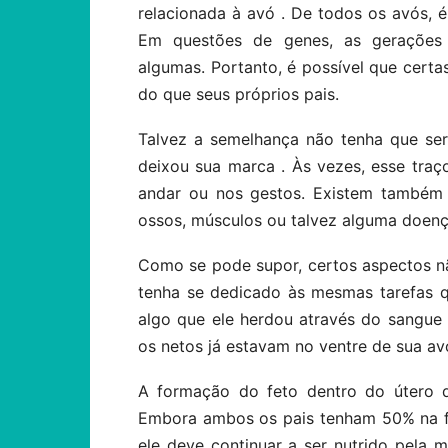
relacionada à avó . De todos os avós, 
Em questões de genes, as gerações 
algumas. Portanto, é possível que certa
do que seus próprios pais.
Talvez a semelhança não tenha que ser f
deixou sua marca . Às vezes, esse traço
andar ou nos gestos. Existem também m
ossos, músculos ou talvez alguma doenç
Como se pode supor, certos aspectos nã
tenha se dedicado às mesmas tarefas 
algo que ele herdou através do sangue 
os netos já estavam no ventre de sua av
A formação do feto dentro do útero d
Embora ambos os pais tenham 50% na f
ele deve continuar a ser nutrido pela 