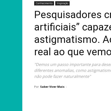
Conhecimento
Inspiração
Pesquisadores c
artificiais” capa
astigmatismo. A
real ao que vem
"Demos um passo importante para desen
diferentes anomalias, como astigmatism
não pode fazer naturalmente"
Por
Saber Viver Mais
-