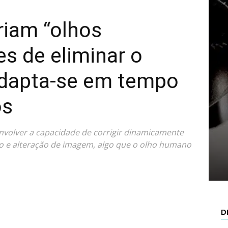
riam “olhos
Mais
zes de eliminar o
dapta-se em tempo
os
volver a capacidade de corrigir dinamicamente
o e alteração de imagem, algo que o olho humano
D