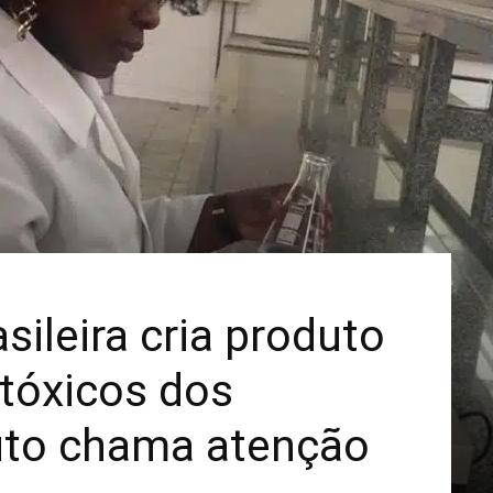
Mais
sileira cria produto
tóxicos dos
uto chama atenção