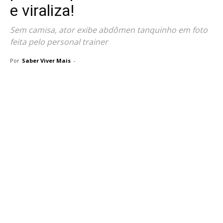
e viraliza!
Sem camisa, ator exibe abdômen tanquinho em foto
feita pelo personal trainer
Por
Saber Viver Mais
-