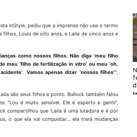
ista InStyle, pediu que a imprensa não use o termo
s filhos, Louis de oito anos, e Laila de cinco anos e
ianças como nossos filhos. Não diga ‘meu filho
 meu ‘filho de fertilização in vitro’ ou meu ‘oh,
N
 acidente’
.
Vamos apenas dizer ‘nossos filhos’”
,
f
d
Sa
 Laila são seus filhos e ponto. Bullock também falou
: “Lou é muito sensível. Ele é esperto e gentil”,
lock compartilhou que ‘Laila é uma lutadora e é por
us, o que ela vai conquistar… ela trará mudanças