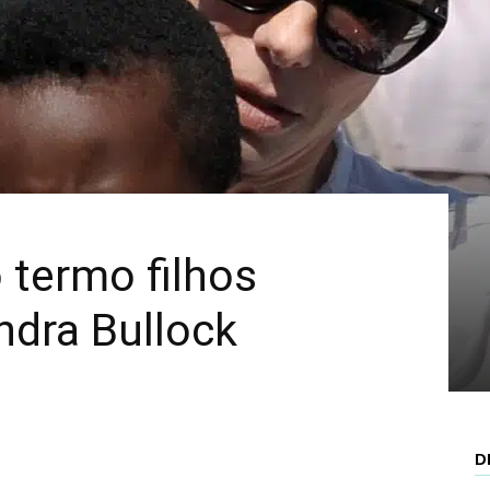
Mais
 termo filhos
ndra Bullock
D