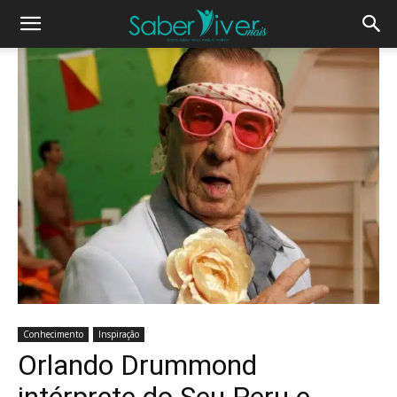
Conhecimento
Inspiração
Orlando Drummond
intérprete do Seu Peru e