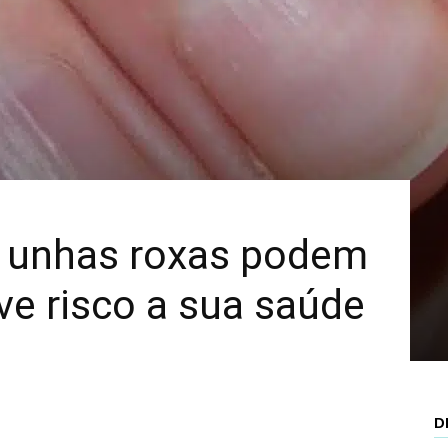
Mais
: unhas roxas podem
ave risco a sua saúde
D