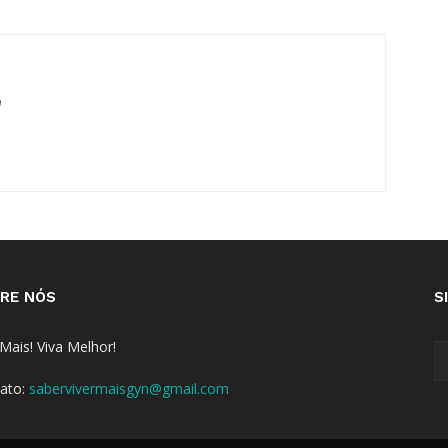
m
RE NÓS
S
 Mais! Viva Melhor!
ato:
sabervivermaisgyn@gmail.com