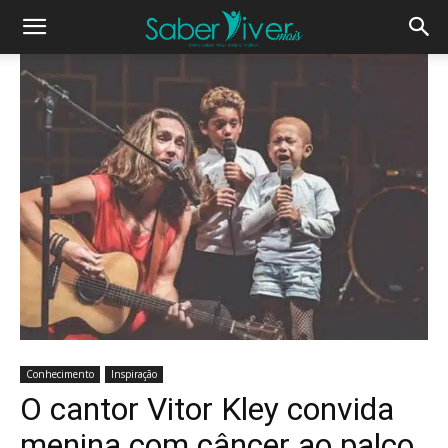
Conhecimento
Inspiração
O cantor Vitor Kley convida
menina com câncer ao palco