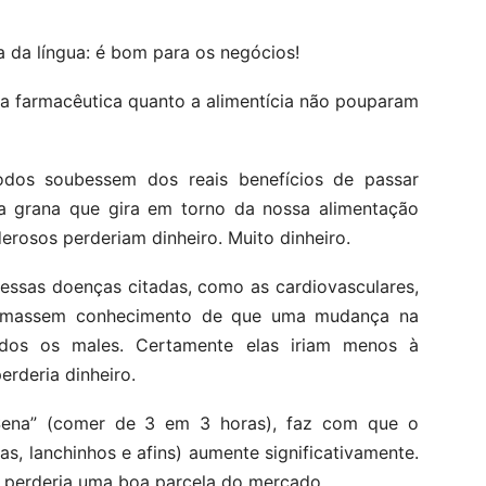
a da língua: é bom para os negócios!
ia farmacêutica quanto a alimentícia não pouparam
odos soubessem dos reais benefícios de passar
 a grana que gira em torno da nossa alimentação
derosos perderiam dinheiro. Muito dinheiro.
essas doenças citadas, como as cardiovasculares,
 tomassem conhecimento de que uma mudança na
odos os males. Certamente elas iriam menos à
erderia dinheiro.
Sena” (comer de 3 em 3 horas), faz com que o
s, lanchinhos e afins) aumente significativamente.
ia perderia uma boa parcela do mercado.