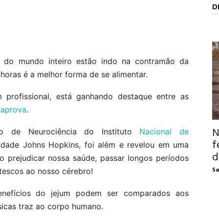
D
as do mundo inteiro estão indo na contramão da
oras é a melhor forma de se alimentar.
rofissional, está ganhando destaque entre as
 aprova
.
N
io de Neurociência do Instituto
Nacional de
f
idade Johns Hopkins, foi além e revelou em uma
d
o prejudicar nossa saúde, passar longos períodos
Sa
tescos ao nosso cérebro!
enefícios do jejum podem ser comparados aos
ísicas traz ao corpo humano.