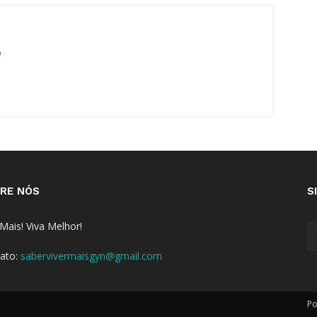
m
RE NÓS
S
 Mais! Viva Melhor!
ato:
sabervivermaisgyn@gmail.com
Po