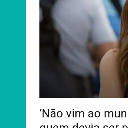
‘Não vim ao mun
quem devia ser p