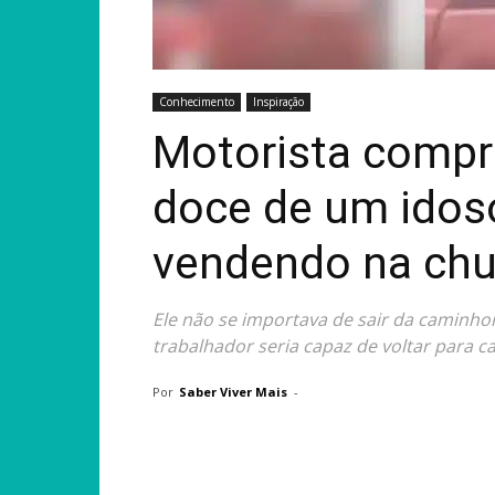
Conhecimento
Inspiração
Motorista compr
doce de um idos
vendendo na chu
Ele não se importava de sair da caminhon
trabalhador seria capaz de voltar para c
Por
Saber Viver Mais
-