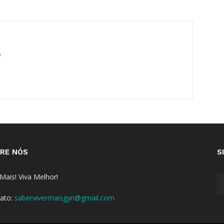
m
RE NÓS
S
 Mais! Viva Melhor!
ato:
sabervivermaisgyn@gmail.com