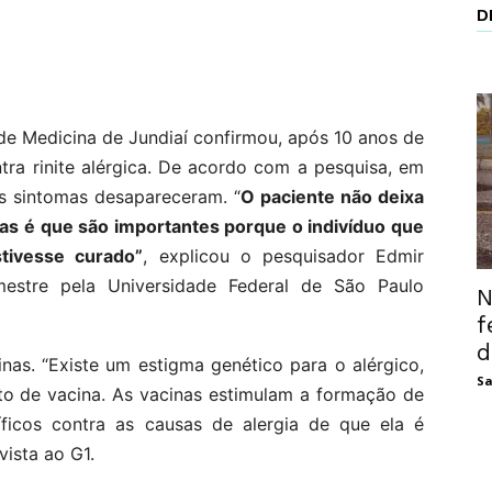
D
de Medicina de Jundiaí confirmou, após 10 anos de
tra rinite alérgica. De acordo com a pesquisa, em
s sintomas desapareceram. “
O paciente não deixa
icas é que são importantes porque o indivíduo que
tivesse curado”
, explicou o pesquisador Edmir
estre pela Universidade Federal de São Paulo
N
f
d
inas. “Existe um estigma genético para o alérgico,
Sa
to de vacina. As vacinas estimulam a formação de
íficos contra as causas de alergia de que ela é
ista ao G1.