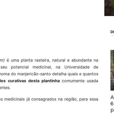
D
um)
é uma planta rasteira, natural e abundante na
eu potencial medicinal, na Universidade de
oma do manjericão-santo detalha quais e quantos
des curativas desta plantinha
comumente usada
entes.
A
os medicinais já consagrados na região, para essa
6
p