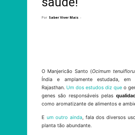
saúde!
Por
Saber Viver Mais
-
Compartilhar
O Manjericão Santo (
Ocimum tenuiflor
Índia e amplamente estudada, em s
Rajasthan.
Um dos estudos diz que
o gen
genes são responsáveis pelas
qualida
como aromatizante de alimentos e ambi
E
um outro ainda
, fala dos diversos us
planta tão abundante.