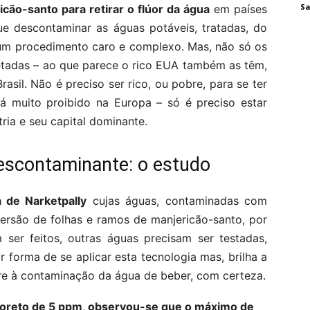
Sa
cão-santo para retirar o flúor da água
em países
e descontaminar as águas potáveis, tratadas, do
um procedimento caro e complexo. Mas, não só os
retadas – ao que parece o rico EUA também as têm,
asil. Não é preciso ser rico, ou pobre, para se ter
há muito proibido na Europa – só é preciso estar
ria e seu capital dominante.
escontaminante: o estudo
 de Narketpally
cujas águas, contaminadas com
ersão de folhas e ramos de manjericão-santo, por
 ser feitos, outras águas precisam ser testadas,
 forma de se aplicar esta tecnologia mas, brilha a
ere à contaminação da água de beber, com certeza.
luoreto de 5 ppm, observou-se que o máximo de