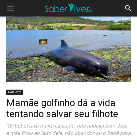
Natureza
Mamãe golfinho dá a vida
tentando salvar seu filhote
“(O bebê) tava muito cansado, não nadava bem. Mas
a mãe ficou ao lado dele, não abandonou o bebê para