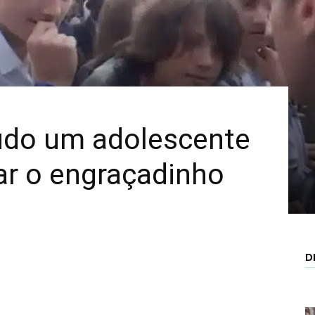
Mais
udo um adolescente
ar o engraçadinho
D