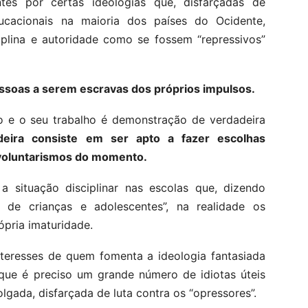
tes por certas ideologias que, disfarçadas de
ucacionais na maioria dos países do Ocidente,
iplina e autoridade como se fossem “repressivos”
pessoas a serem escravas dos próprios impulsos.
o e o seu trabalho é demonstração de verdadeira
deira consiste em ser apto a fazer escolhas
 voluntarismos do momento.
a situação disciplinar nas escolas que, dizendo
e de crianças e adolescentes”, na realidade os
ópria imaturidade.
nteresses de quem fomenta a ideologia fantasiada
que é preciso um grande número de idiotas úteis
lgada, disfarçada de luta contra os “opressores”.