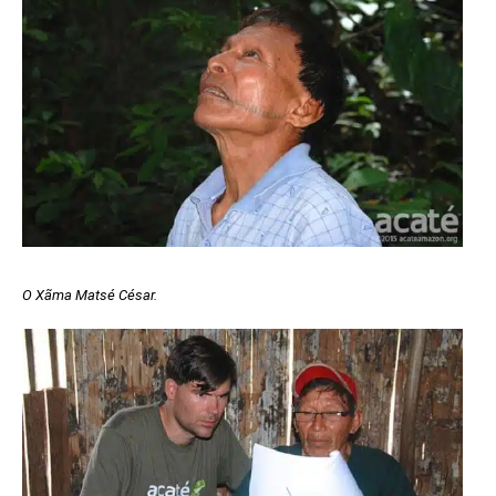
O Xãma Matsé César.