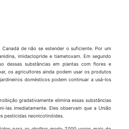
o Canadá de não se estender o suficiente. Por um
ianidina, imidaclopride e tiametoxam. Em segundo
so dessas substâncias em plantas com flores e
ar, os agricultores ainda podem usar os produtos
jardineiros domésticos podem continuar a usá-los
roibição gradativamente elimina essas substâncias
ni-las imediatamente. Eles observam que a União
ês pesticidas neonicotinóides.
nóides para as abelhas mede 7.000 vezes mais do