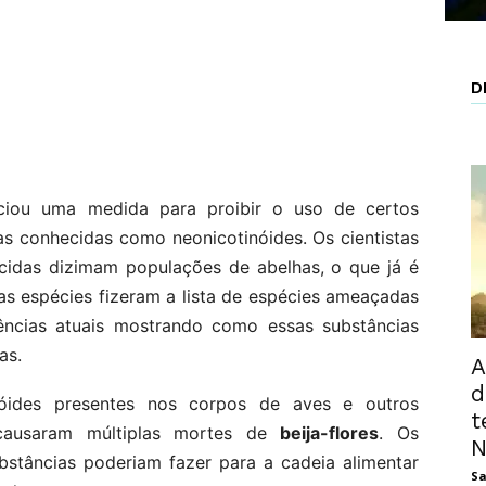
D
iou uma medida para proibir o uso de certos
as conhecidas como neonicotinóides. Os cientistas
cidas dizimam populações de abelhas, o que já é
ias espécies fizeram a lista de espécies ameaçadas
dências atuais mostrando como essas substâncias
as.
A
d
nóides presentes nos corpos de aves e outros
t
causaram múltiplas mortes de
beija-flores
. Os
N
bstâncias poderiam fazer para a cadeia alimentar
Sa