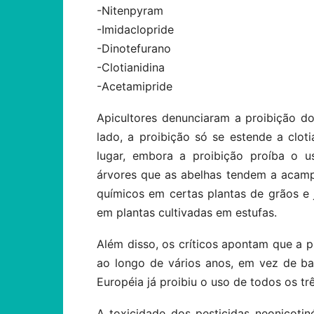
-Nitenpyram
-Imidaclopride
-Dinotefurano
-Clotianidina
-Acetamipride
Apicultores denunciaram a proibição d
lado, a proibição só se estende a clot
lugar, embora a proibição proíba o u
árvores que as abelhas tendem a acamp
químicos em certas plantas de grãos e 
em plantas cultivadas em estufas.
Além disso, os críticos apontam que a p
ao longo de vários anos, em vez de ba
Européia já proibiu o uso de todos os tr
A toxicidade dos pesticidas neonicoti