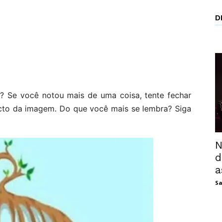
D
u? Se você notou mais de uma coisa, tente fechar
cto da imagem. Do que você mais se lembra? Siga
N
d
a
Sa