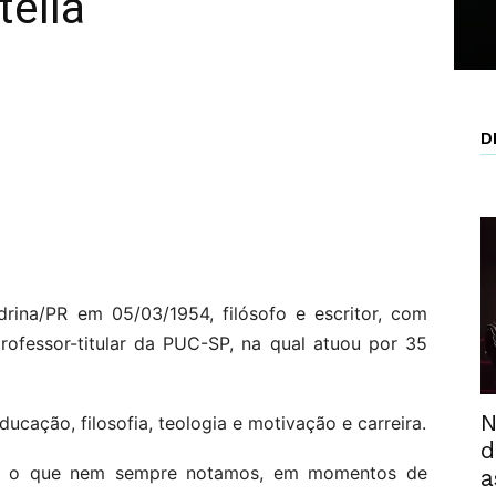
tella
D
drina/PR em 05/03/1954, filósofo e escritor, com
ofessor-titular da PUC-SP, na qual atuou por 35
N
ducação, filosofia, teologia e motivação e carreira.
d
har o que nem sempre notamos, em momentos de
a