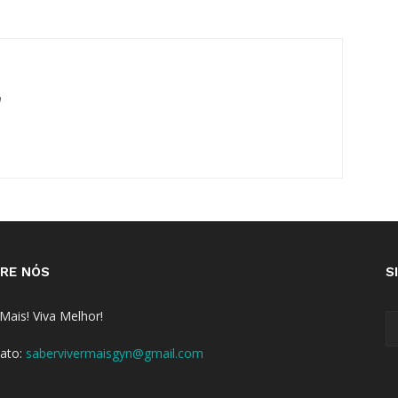
m
RE NÓS
S
 Mais! Viva Melhor!
ato:
sabervivermaisgyn@gmail.com