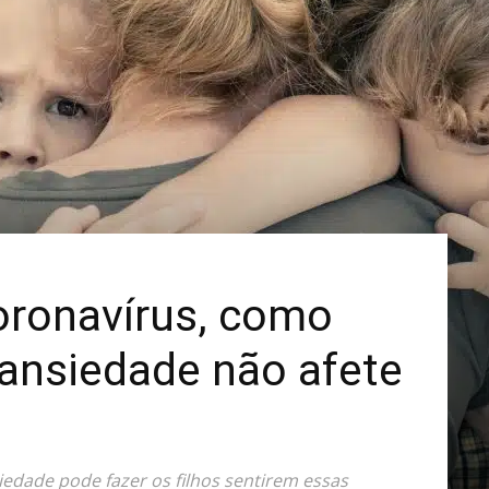
Mais
ronavírus, como
 ansiedade não afete
iedade pode fazer os filhos sentirem essas