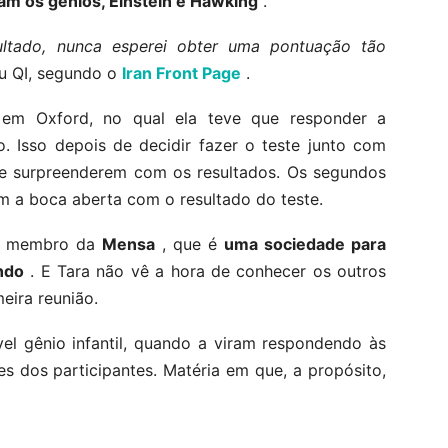
m os gênios, Einstein e Hawking
.
ultado, nunca esperei obter uma pontuação tão
u QI, segundo o
Iran Front Page
.
 em Oxford, no qual ela teve que responder a
. Isso depois de decidir fazer o teste junto com
se surpreenderem com os resultados. Os segundos
m a boca aberta com o resultado do teste.
um membro da
Mensa
, que é
uma sociedade para
ndo
. E Tara não vê a hora de conhecer os outros
eira reunião.
el gênio infantil, quando a viram respondendo às
s dos participantes. Matéria em que, a propósito,