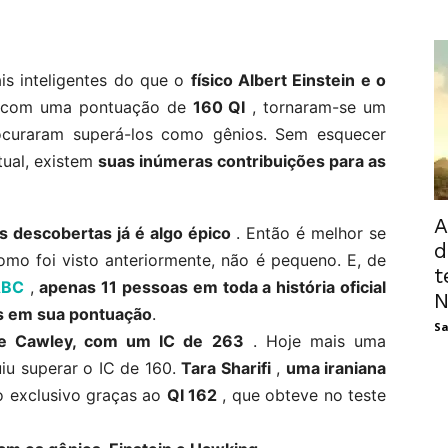
is inteligentes do que o
físico Albert Einstein e o
com uma pontuação de
160 QI
, tornaram-se um
rocuraram superá-los como gênios. Sem esquecer
tual, existem
suas inúmeras contribuições para as
A
as descobertas já é algo épico
. Então é melhor se
d
como foi visto anteriormente, não é pequeno. E, de
t
ABC
,
apenas 11 pessoas em toda a história oficial
N
s em sua pontuação
.
Sa
te Cawley, com um IC de 263
. Hoje mais uma
iu superar o IC de 160.
Tara Sharifi
,
uma iraniana
o exclusivo graças ao
QI 162
, que obteve no teste