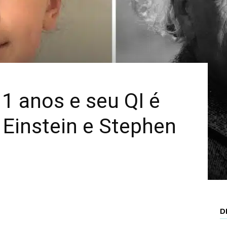
Mais
1 anos e seu QI é
t Einstein e Stephen
D