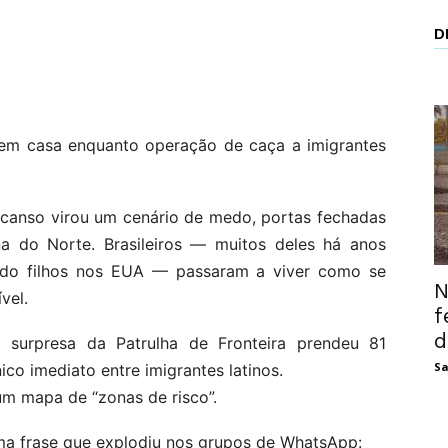
D
os em casa enquanto operação de caça a imigrantes
scanso virou um cenário de medo, portas fechadas
na do Norte. Brasileiros — muitos deles há anos
ndo filhos nos EUA — passaram a viver como se
N
vel.
f
d
urpresa da Patrulha de Fronteira prendeu 81
Sa
o imediato entre imigrantes latinos.
um mapa de “zonas de risco”.
uma frase que explodiu nos grupos de WhatsApp: