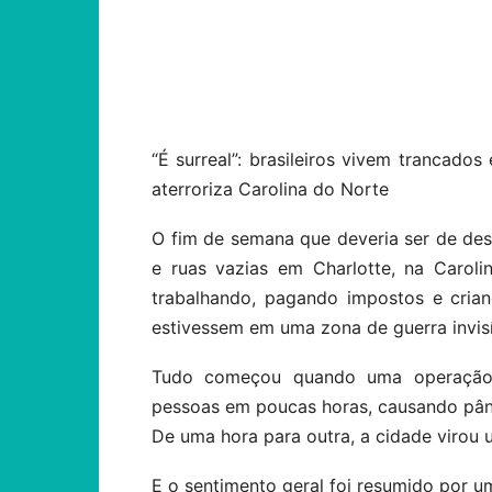
Compartilhar
“É surreal”: brasileiros vivem trancad
aterroriza Carolina do Norte
O fim de semana que deveria ser de de
e ruas vazias em Charlotte, na Caroli
trabalhando, pagando impostos e cria
estivessem em uma zona de guerra invisí
Tudo começou quando uma operação s
pessoas em poucas horas, causando pânic
De uma hora para outra, a cidade virou 
E o sentimento geral foi resumido por 